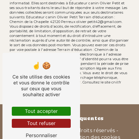
informatisé. Elles sont destinées à Educateur canin Olivier Petit et
ses sous-traitants dans le seul but de répondre à votre message. Les
données collectées seront communiquées aux seuls destinataires
suivants: Educateur canin Olivier Petit Terrain d'éducation :
Chemin de la Chapelle 42120 Perreux olivier.petit42@gmail.com.
Vous disposez de droits d’accès, de rectification, d’effacement, de
portabilité, de limitation, d’opposition, de retrait de votre
consentement à tout moment et du droit d’introduire une
réclamation auprès d’une autorité de contrôle, ainsi que d’organiser
le sort de vos données post-mortem. Vous pouvez exercer ces droits
par voie postale à l'adresse Terrain d'éducation : Chemin de la
Chapelle 42120 Perreux ou par courrier électronique à l'adresse
olivier.petit42@gmail.com. Un justificatif d'identité pourra vous être
demandé. Nous conservons vos données pendant la période de prise
de contact puis pendant la durée de prescription légale aux fins
probatoires et de gestion des contentieux. Vous avez le droit de vous
Ce site utilise des cookies
inscrire sur la liste d'opposition au démarchage téléphonique,
et vous donne le contrôle
disponible à cette adresse:
Bloctel.gouv.fr
. Consultez le site cnil.fr
pour plus d’informations sur vos droits.
sur ceux que vous
souhaitez activer
Tout accepter
Recherches fréquentes
Tout refuser
©
Vistalid
- 2026 - Tous droits réservés -
Personnaliser
Mentions légales
-
Gestion des cookies