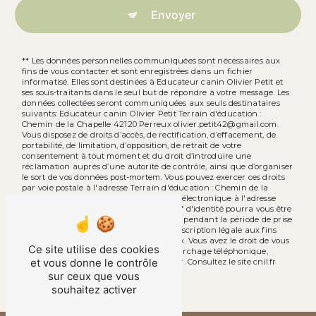
Envoyer
** Les données personnelles communiquées sont nécessaires aux
fins de vous contacter et sont enregistrées dans un fichier
informatisé. Elles sont destinées à Educateur canin Olivier Petit et
ses sous-traitants dans le seul but de répondre à votre message. Les
données collectées seront communiquées aux seuls destinataires
suivants: Educateur canin Olivier Petit Terrain d'éducation :
Chemin de la Chapelle 42120 Perreux olivier.petit42@gmail.com.
Vous disposez de droits d’accès, de rectification, d’effacement, de
portabilité, de limitation, d’opposition, de retrait de votre
consentement à tout moment et du droit d’introduire une
réclamation auprès d’une autorité de contrôle, ainsi que d’organiser
le sort de vos données post-mortem. Vous pouvez exercer ces droits
par voie postale à l'adresse Terrain d'éducation : Chemin de la
Chapelle 42120 Perreux ou par courrier électronique à l'adresse
olivier.petit42@gmail.com. Un justificatif d'identité pourra vous être
demandé. Nous conservons vos données pendant la période de prise
de contact puis pendant la durée de prescription légale aux fins
probatoires et de gestion des contentieux. Vous avez le droit de vous
Ce site utilise des cookies
inscrire sur la liste d'opposition au démarchage téléphonique,
et vous donne le contrôle
disponible à cette adresse:
Bloctel.gouv.fr
. Consultez le site cnil.fr
pour plus d’informations sur vos droits.
sur ceux que vous
souhaitez activer