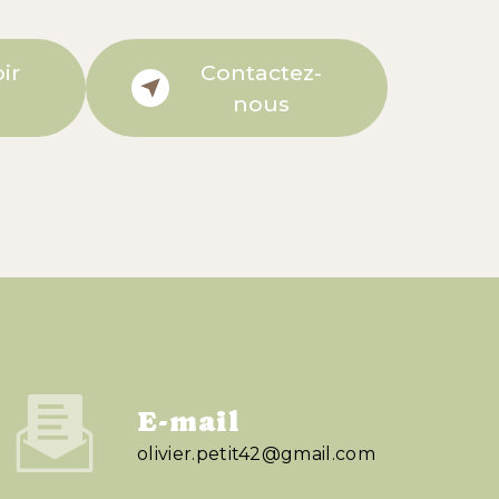
ir
Contactez-
nous
E-mail
olivier.petit42@gmail.com