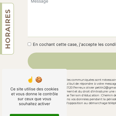
HORAIRES
En cochant cette case, j'accepte les condi
** Les données personnelles communiquées sont nécessaires 
sous-traitants dans le seul but de répondre à votre messag
Chemin de la Chapelle 42120 Perreux olivier.petit42@gmail.co
Ce site utilise des cookies
consentement à tout moment et du droit d’introduire une ré
et vous donne le contrôle
par voie postale à l'adresse Terrain d'éducation : Chemin d
sur ceux que vous
demandé. Nous conservons vos données pendant la période de
vous inscrire sur la liste d'opposition au démarchage télép
souhaitez activer