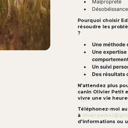
Malpropreté
Désobéissance
Pourquoi choisir Ed
résoudre les prob
?
Une méthode d
Une expertise
comportement
Un suivi perso
Des résultats 
N'attendez plus po
canin Olivier Petit 
vivre une vie heure
Téléphonez-moi a
à
olivier.petit42@gm
d'informations ou u