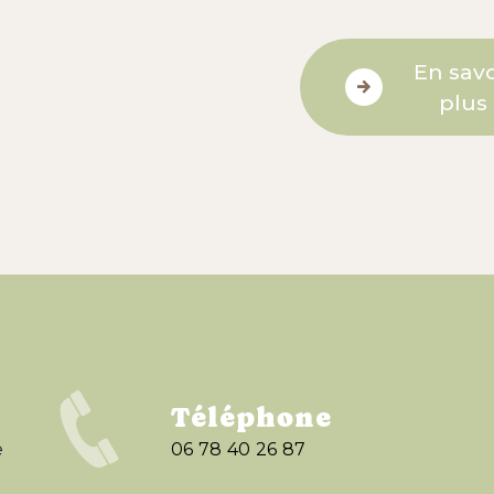
En savo
plus
Téléphone
e
06 78 40 26 87