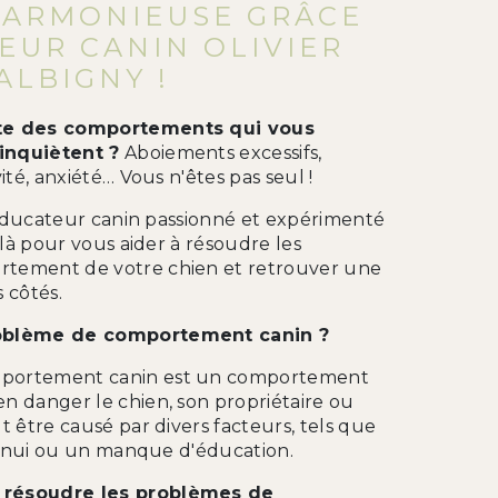
HARMONIEUSE GRÂCE
EUR CANIN OLIVIER
ALBIGNY !
te des comportements qui vous
inquiètent ?
Aboiements excessifs,
ité, anxiété… Vous n'êtes pas seul !
, éducateur canin passionné et expérimenté
is là pour vous aider à résoudre les
tement de votre chien et retrouver une
 côtés.
roblème de comportement canin ?
portement canin est un comportement
n danger le chien, son propriétaire ou
t être causé par divers facteurs, tels que
'ennui ou un manque d'éducation.
 résoudre les problèmes de