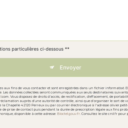
tions particulières ci-dessous **
Envoyer
aux fins de vous contacter et sont enregistrées dans un fichier informatisé. Ell
e. Les données collectées seront communiquées aux seuls destinataires suivants:
m. Vous disposez de droits d’accès, de rectification, d’effacement, de portabilité,
clamation auprès d’une autorité de contrôle, ainsi que d’organiser le sort de 
e la Chapelle 42120 Perreux ou par courrier électronique à l'adresse olivier.peti
 prise de contact puis pendant la durée de prescription légale aux fins probato
honique, disponible à cette adresse:
Bloctel.gouv.fr
. Consultez le site cnil.fr pour