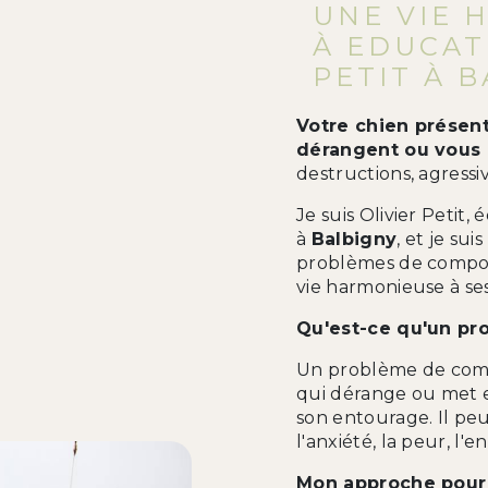
UNE VIE 
À EDUCAT
PETIT À B
Votre chien présen
dérangent ou vous 
destructions, agressiv
Je suis Olivier Petit
à
Balbigny
, et je su
problèmes de compor
vie harmonieuse à ses
Qu'est-ce qu'un p
Un problème de com
qui dérange ou met e
son entourage. Il peu
l'anxiété, la peur, l
Mon approche pour